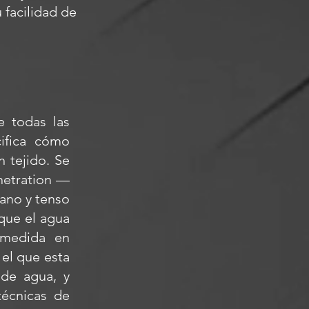
 facilidad de
e todas las
ifica cómo
n tejido. Se
netration —
lano y tenso
que el agua
 medida en
 el que esta
 de agua, y
técnicas de