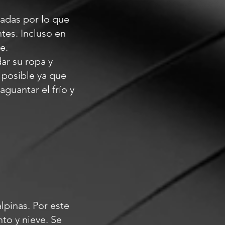
evadas por lo que
ntes. Incluso en
e.
ar su ropa y
 posible ya que
aguantar el frío y
lpinas. Por este
nto y nieve. Se