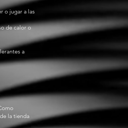
 o jugar a las
so de calor o
lerantes a
. Como
de la tienda