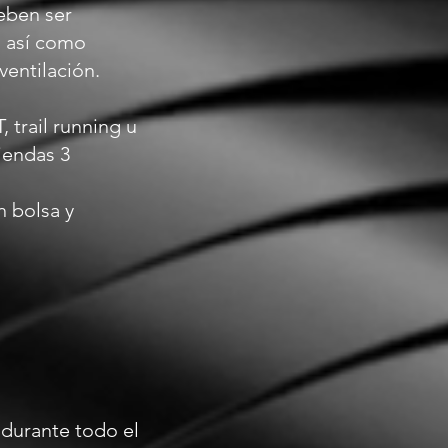
deben ser
s así como
ventilación.
 trail running u
iendas 3
n bolsa y
 durante todo el