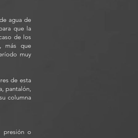
 de agua de
para que la
 caso de los
m, más que
período muy
res de esta
, pantalón,
 su columna
a presión o