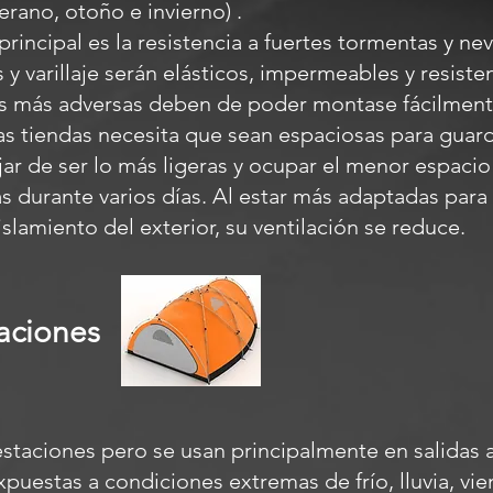
erano, otoño e invierno) .
 principal es la resistencia a fuertes tormentas y n
s y varillaje serán elásticos, impermeables y resiste
s más adversas deben de poder montase fácilment
as tiendas necesita que sean espaciosas para guard
jar de ser lo más ligeras y ocupar el menor espacio
as durante varios días. Al estar más adaptadas para 
slamiento del exterior, su ventilación se reduce.
aciones
 estaciones pero se usan principalmente en salidas a
puestas a condiciones extremas de frío, lluvia, vie