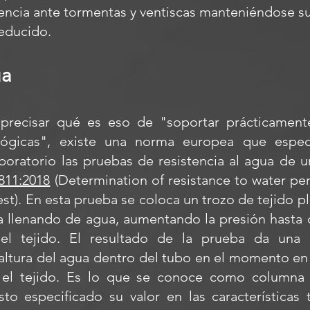
tencia ante tormentas y ventiscas manteniéndose su
educido.
ua
recisar qué es eso de "soportar prácticament
lógicas", existe una norma europea que espec
boratorio las pruebas de resistencia al agua de u
811:2018
(Determination of resistance to water pe
est). En esta prueba se coloca un trozo de tejido p
a llenando de agua, aumentando la presión hasta 
 el tejido. El resultado de la prueba da una
altura del agua dentro del tubo en el momento en
 el tejido. Es lo que se conoce como columna
to especificado su valor en las características 