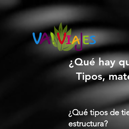
google2814487abd1440df.html google2814487abd1440df.html
google2814487abd1440df.html
¿Qué hay qu
Tipos, mat
¿Qué tipos de t
estructura?