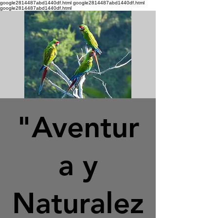
google2814487abd1440df.html google2814487abd1440df.html
google2814487abd1440df.html
"Aventur
a y
Naturalez