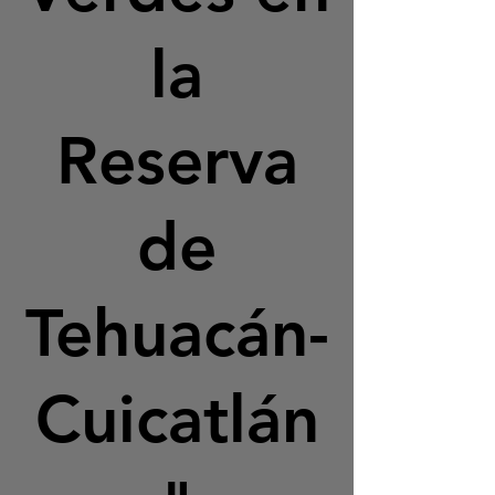
la
Reserva
de
Tehuacán-
Cuicatlán