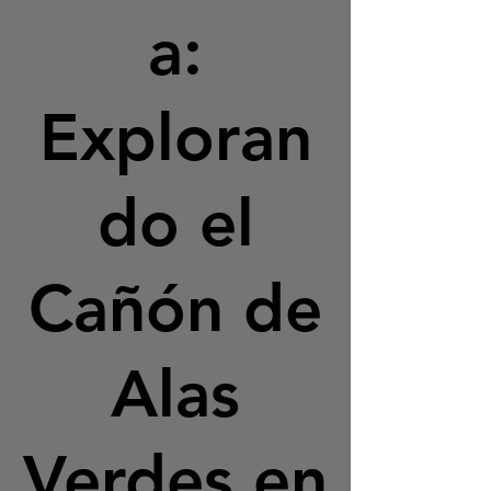
a:
Exploran
do el
Cañón de
Alas
Verdes en