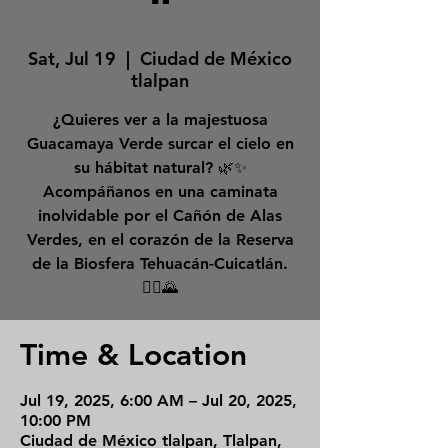
"
Sat, Jul 19
  |  
Ciudad de México
tlalpan
¿Quieres ver a la majestuosa
Guacamaya Verde surcar el cielo en
su hábitat natural? 🌿✨
Acompáñanos en una caminata
inolvidable por el Cañón de Alas
Verdes, en el corazón de la Reserva
de la Biosfera Tehuacán-Cuicatlán.
🚶‍♂️🌄
Time & Location
Jul 19, 2025, 6:00 AM – Jul 20, 2025,
10:00 PM
Ciudad de México tlalpan, Tlalpan,