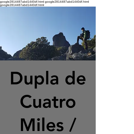
google2814487abd1440df.html google2814487abd1440df.html
google2814487abd1440df.html
Dupla de
Cuatro
Miles /