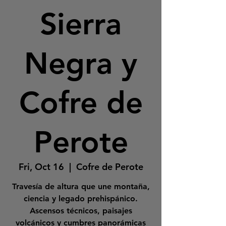
Sierra
Negra y
Cofre de
Perote
Fri, Oct 16
  |  
Cofre de Perote
Travesía de altura que une montaña,
ciencia y legado prehispánico.
Ascensos técnicos, paisajes
volcánicos y cumbres panorámicas