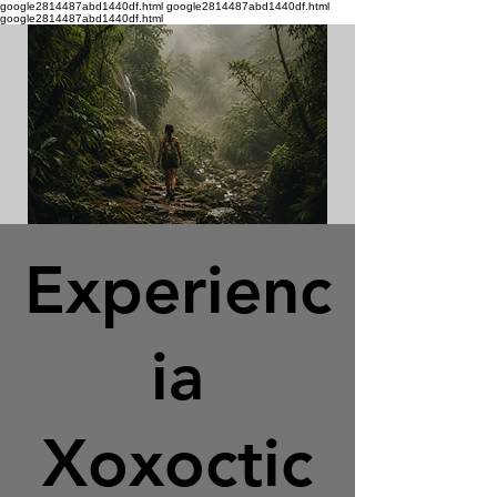
google2814487abd1440df.html google2814487abd1440df.html
google2814487abd1440df.html
Experienc
ia
Xoxoctic