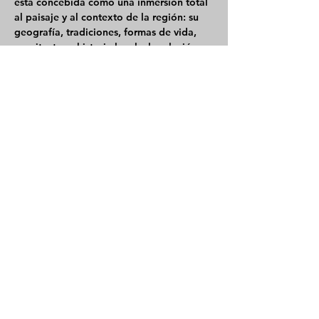
está concebida como una inmersión total 
al paisaje y al contexto de la región: su 
geografía, tradiciones, formas de vida, 
arquitectura, historia local y la relación 
milenaria de sus habitantes con la 
montaña.
La ruta combina exploración física, 
interpretación del entorno, momentos de 
descanso, gastronomía auténtica local y 
recorridos cuidadosamente 
seleccionados. Todo pensado para 
ofrecer una vivencia real, auténtica y con 
atención personalizada, siempre en 
grupos reducidos.
🏞️ A LO…
Show More