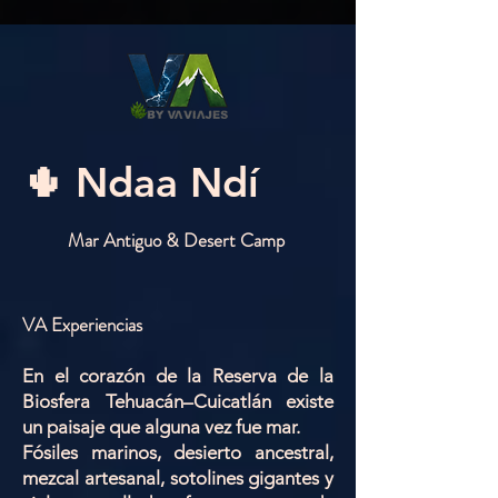
google2814487abd1440df.html google2814487abd1440df.html
google2814487abd1440df.html
🌵 Ndaa Ndí
Mar Antiguo & Desert Camp
VA Experiencias
En el corazón de la Reserva de la
Biosfera Tehuacán–Cuicatlán existe
un paisaje que alguna vez fue mar.
Fósiles marinos, desierto ancestral,
mezcal artesanal, sotolines gigantes y