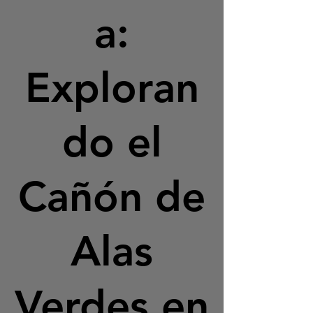
a:
Exploran
do el
Cañón de
Alas
Verdes en