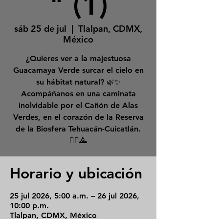
" (1)
sáb 25 de jul
  |  
Tlalpan, CDMX,
México
¿Quieres ver a la majestuosa
Guacamaya Verde surcar el cielo en
su hábitat natural? 🌿✨
Acompáñanos en una caminata
inolvidable por el Cañón de Alas
Verdes, en el corazón de la Reserva
de la Biosfera Tehuacán-Cuicatlán.
🚶‍♂️🌄
Horario y ubicación
25 jul 2026, 5:00 a.m. – 26 jul 2026,
10:00 p.m.
Tlalpan, CDMX, México