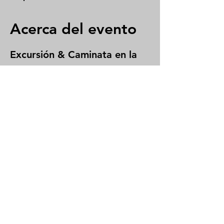
Acerca del evento
Excursión & Caminata en la 
Reserva de la Biosfera 
Tehuacán-Cuicatlán
🌿 
Naturaleza, aventura y cultura en un 
solo viaje
 🌿
🔹 
Grupo exclusivo - Cupo limitado
 🔹
Vive una experiencia única en la 
impresionante 
Reserva de la Biosfera 
Tehuacán-Cuicatlán
, hogar de la 
majestuosa 
Guacamaya Verde (
Ara 
militaris
)
.
🚶‍♂️ Dos increíbles 
caminatas de nivel 
medio
 te llevarán a través de paisajes 
espectaculares, donde aprenderás 