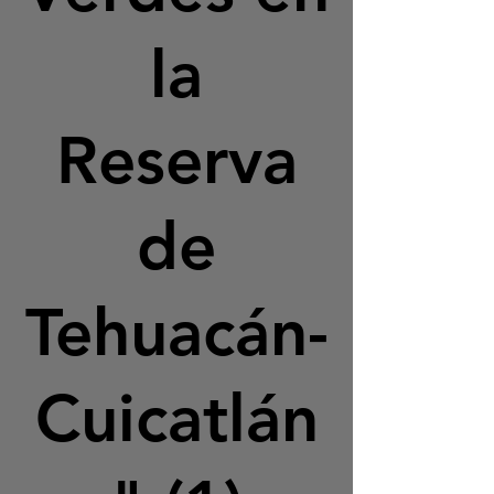
la
Reserva
de
Tehuacán-
Cuicatlán