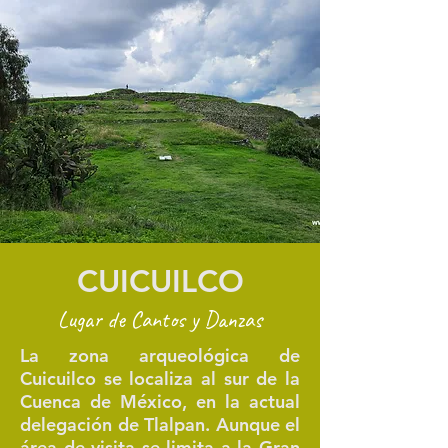
CUICUILCO
Lugar de Cantos y Danzas
La zona arqueológica de
Cuicuilco se localiza al sur de la
Cuenca de México, en la actual
delegación de Tlalpan. Aunque el
área de visita se limita a la Gran