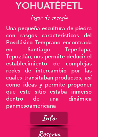
YOHUATÉPETL
lugar de energía
Una pequeña escultura de piedra
con rasgos característicos del
Posclásico Temprano encontrada
en Santiago Tepetlapa,
Tepoztlán, nos permite deducir el
establecimiento de complejas
redes de intercambio por las
cuales transitaban productos, así
como ideas y permite proponer
que este sitio estaba inmerso
dentro de una dinámica
panmesoamericana
Info:
Reserva