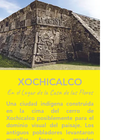
XOCHICALCO
En el Lugar de la Casa de las Flores
Una ciudad indígena construida
en la cima del cerro de
Xochicalco posiblemente para el
dominio visual del paisaje. Los
antiguos pobladores levantaron
murallas, fosos y grandes