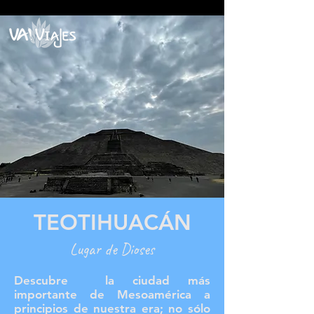
google2814487abd1440df.html google2814487abd1440df.html
google2814487abd1440df.html
TEOTIHUACÁN
Lugar de Dioses
Descubre la ciudad más
importante de Mesoamérica a
principios de nuestra era; no sólo