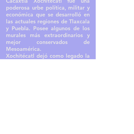
Cacaxtla Xochitécatl fue una
poderosa urbe política, militar y
económica que se desarrolló en
las actuales regiones de Tlaxcala
y Puebla. Posee algunos de los
murales más extraordinarios y
mejor conservados de
Mesoamérica.
Xochitécatl dejó como legado la
singular Pirámide de las Flores y
asombrosas figurillas femeninas
de barro.
Info:
Reserva