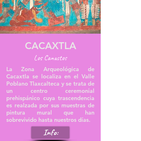
CACAXTLA
Los Canastos
La Zona Arqueológica de
Cacaxtla se localiza en el Valle
Poblano Tlaxcalteca y se trata de
un centro ceremonial
prehispánico cuya trascendencia
es realzada por sus muestras de
pintura mural que han
sobrevivido hasta nuestros días.
Info: