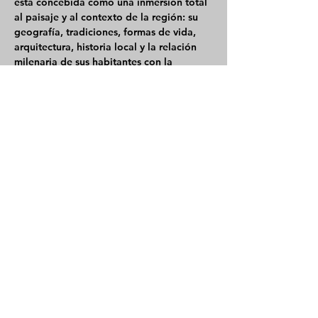
está concebida como una inmersión total 
al paisaje y al contexto de la región: su 
geografía, tradiciones, formas de vida, 
arquitectura, historia local y la relación 
milenaria de sus habitantes con la 
montaña.
La ruta combina exploración física, 
interpretación del entorno, momentos de 
descanso, gastronomía auténtica local y 
recorridos cuidadosamente 
seleccionados. Todo pensado para 
ofrecer una vivencia real, auténtica y con 
atención personalizada, siempre en 
grupos reducidos.
🏞️ A LO…
Mostrar más