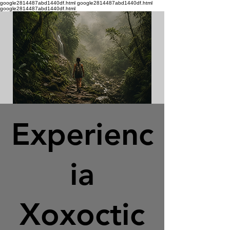
google2814487abd1440df.html google2814487abd1440df.html
google2814487abd1440df.html
Experienc
ia
Xoxoctic