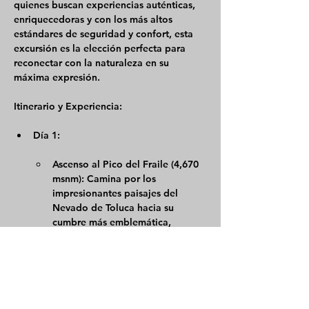
quienes buscan experiencias auténticas, 
enriquecedoras y con los más altos 
estándares de seguridad y confort, esta 
excursión es la elección perfecta para 
reconectar con la naturaleza en su 
máxima expresión.
Itinerario y Experiencia:
Día 1:
Ascenso al Pico del Fraile (4,670 
msnm):
 Camina por los 
impresionantes paisajes del 
Nevado de Toluca hacia su 
cumbre más emblemática, 
rodeado de un entorno natural 
único. Nuestro guía 
especializado te acompañará en 
cada paso, brindándote 
asesoramiento en técnicas de 