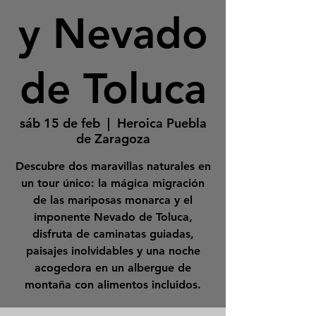
y Nevado
de Toluca
sáb 15 de feb
  |  
Heroica Puebla
de Zaragoza
Descubre dos maravillas naturales en
un tour único: la mágica migración
de las mariposas monarca y el
imponente Nevado de Toluca,
disfruta de caminatas guiadas,
paisajes inolvidables y una noche
acogedora en un albergue de
montaña con alimentos incluidos.