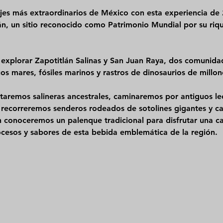
jes más extraordinarios de México con esta experiencia de 
án
, un sitio reconocido como Patrimonio Mundial por su rique
 explorar 
Zapotitlán Salinas y San Juan Raya
, dos comunidad
os mares, fósiles marinos y rastros de dinosaurios de millon
itaremos 
salineras ancestrales
, caminaremos por antiguos le
 y recorreremos senderos rodeados de 
sotolines gigantes y c
n conoceremos un palenque tradicional para disfrutar una 
ca
cesos y sabores de esta bebida emblemática de la región.