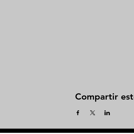
Compartir est
google2814487abd1440df.html