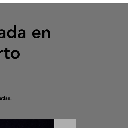
ada en
rto
atlán.