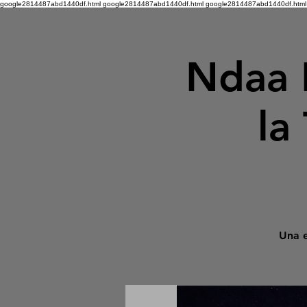
google2814487abd1440df.html google2814487abd1440df.html
google2814487abd1440df.html
Ndaa 
la
Una e