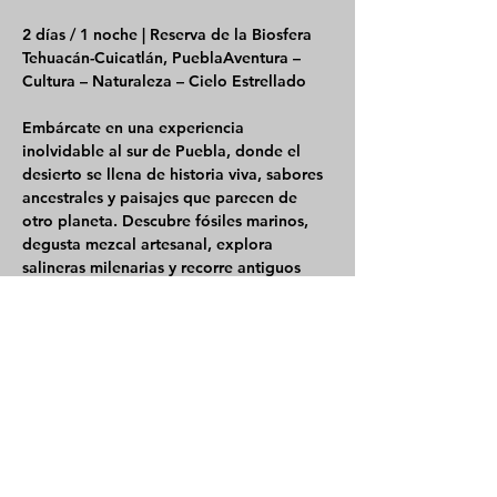
2 días / 1 noche | Reserva de la Biosfera 
Tehuacán-Cuicatlán, PueblaAventura – 
Cultura – Naturaleza – Cielo Estrellado
Embárcate en una experiencia 
inolvidable al sur de Puebla, donde el 
desierto se llena de historia viva, sabores 
ancestrales y paisajes que parecen de 
otro planeta. Descubre fósiles marinos, 
degusta mezcal artesanal, explora 
salineras milenarias y recorre antiguos 
senderos popolocas.
🌵 
Lo que vivirás:
Caminata entre fósiles en un río seco
Cata de mezcal en un palenque 
tradicional + botella de regalo
Mostrar más