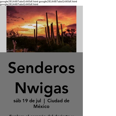
google2814487abd1440df.html google2814487abd1440df.html
google2814487abd1440df.html
Senderos
Nwigas
sáb 19 de jul
  |  
Ciudad de
México