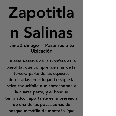
Zapotitla
n Salinas
vie 30 de ago
  |  
Pasamos a tu
Ubicación
En esta Reserva de la Biosfera es la
xerófita, que comprende más de la
tercera parte de las especies
detectadas en el lugar. Le sigue la
selva caducifolia que corresponde a
la cuarta parte, y el bosque
templado. Importante es la presencia
de una de las pocas zonas de
bosque mesófilo de montaña ´que