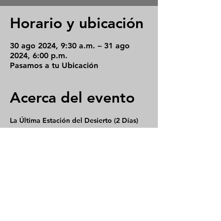
Horario y ubicación
30 ago 2024, 9:30 a.m. – 31 ago
2024, 6:00 p.m.
Pasamos a tu Ubicación
Acerca del evento
La Última Estación del Desierto (2 Días)
Al sur del estado de Puebla, en la 
Reserva de la Biosfera Tehuacán 
Cuicatlán existe un municipio llamado 
Zapotitlán Salinas, donde continúa una 
tradición ancestral de producción de sal 
orgánica.
Día 1