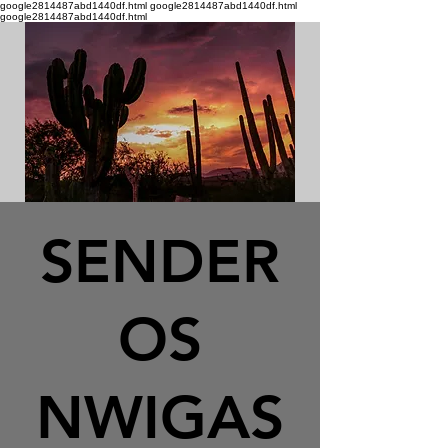
google2814487abd1440df.html google2814487abd1440df.html
google2814487abd1440df.html
SENDER
OS
NWIGAS