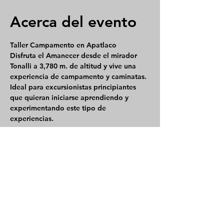
Acerca del evento
Taller Campamento en Apatlaco
Disfruta el Amanecer desde el mirador 
Tonalli a 3,780 m. de altitud y vive una 
experiencia de campamento y caminatas. 
Ideal para excursionistas principiantes 
que quieran iniciarse aprendiendo y 
experimentando este tipo de 
experiencias.
Cupo limitado - Grupos pequeños 
Además te asesoramos en Técnicas de 
marcha y Equipo para que tengas una 
experiencia práctica con aprendizajes y 
consciencia.
COSTO por persona: $1,800. MXN con 
transporte desde la CDMX, COLONIA 
ROMA NORTE y PERISUR.