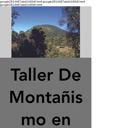
google2814487abd1440df.html google2814487abd1440df.html
google2814487abd1440df.html
Taller De
Montañis
mo en