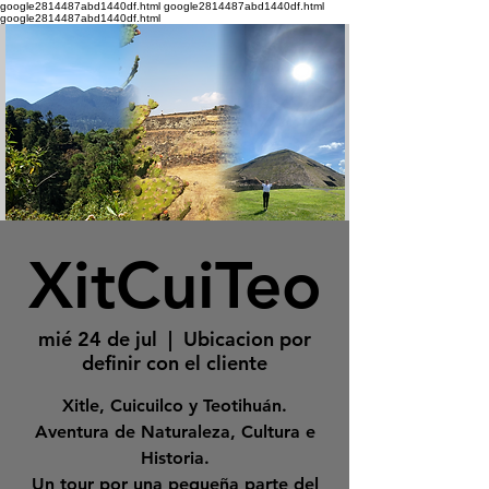
google2814487abd1440df.html google2814487abd1440df.html
google2814487abd1440df.html
XitCuiTeo
mié 24 de jul
  |  
Ubicacion por
definir con el cliente
Xitle, Cuicuilco y Teotihuán.
Aventura de Naturaleza, Cultura e
Historia.
Un tour por una pequeña parte del