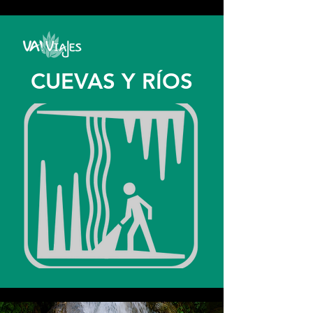
google2814487abd1440df.html google2814487abd1440df.html
google2814487abd1440df.html
CUEVAS Y RÍOS