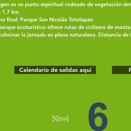
rgen es un punto espiritual rodeado de vegetación de
 1.7 km
no final: Parque San Nicolás Totolapan
parque ecoturístico ofrece rutas de ciclismo de montañ
culminar la jornada en plena naturaleza​. Distancia de
Calendario de salidas aquí
Nivel