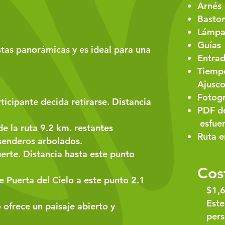
Arnés
Basto
Lámpa
Guías
stas panorámicas y es ideal para una
Entrad
Tiempo
Ajusco
Fotogr
icipante decida retirarse. Distancia
PDF de
esfue
de la ruta 9.2 km. restantes
Ruta 
enderos arbolados​.
erte. Distancia hasta este punto
Cos
 Puerta del Cielo a este punto 2.1
$1,6
Este
 ofrece un paisaje abierto y
per