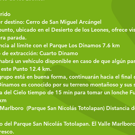
rido
r destino: Cerro de San Miguel Arcángel
punto, ubicado en el Desierto de los Leones, ofrece vi
ra parada.
ncia al límite con el Parque Los Dinamos 7.6 km
 de extracción: Cuarto Dinamo
habrá un vehículo disponible en caso de que algún part
 este Punto 12.4 km.
 grupo está en buena forma, continuarán hacia el final 
inamos es conocido por su terreno montañoso y sus s
a del Cielo tiempo de 15 min para tomar un lonche Fu
 km
 Marlboro (Parque San Nicolás Totolapan) Distancia de
o del Parque San Nicolás Totolapan. El Valle Marlboro
resco.