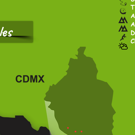
T
A
A
les
D
C