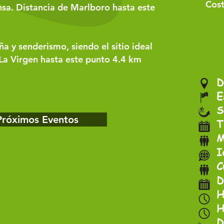
Cost
nsa. Distancia de Marlboro hasta este
a y senderismo, siendo el sitio ideal
 La Virgen hasta este punto 4.4 km
D
E
S
Próximos Eventos
T
M
I
C
D
H
H
D