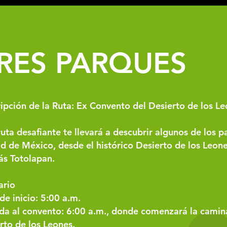
google2814487abd1440df.html google2814487abd1440df.html
google2814487abd1440df.html
RES PARQUES
ipción de la Ruta: Ex Convento del Desierto de los L
ruta desafiante te llevará a descubrir algunos de los 
d de México, desde el histórico Desierto de los Leon
ás Totolapan.
ario
de inicio: 5:00 a.m.
da al convento: 6:00 a.m., donde comenzará la camin
rto de los Leones.