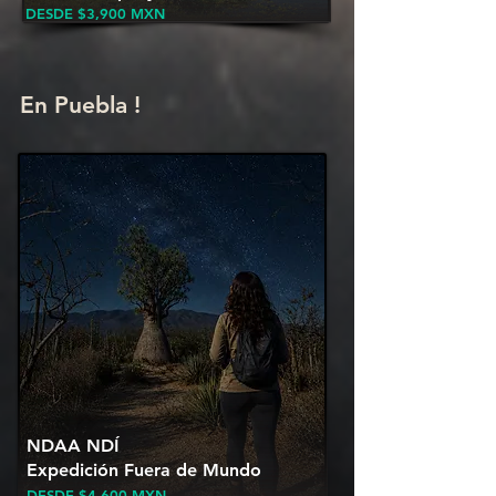
DESDE $3,900
MXN
En Puebla !
NDAA NDÍ
Expedición Fuera de Mundo
DESDE $4,600
MXN