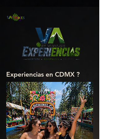
google2814487abd1440df.html google2814487abd1440df.html
google2814487abd1440df.html
Experiencias en CDMX ?